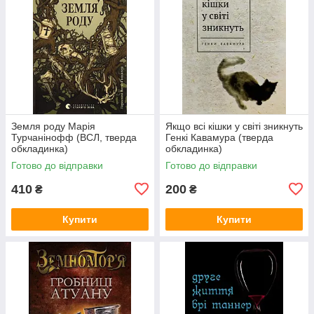
Земля роду Марія
Якщо всі кішки у світі зникнуть
Турчанінофф (ВСЛ, тверда
Генкі Кавамура (тверда
обкладинка)
обкладинка)
Готово до відправки
Готово до відправки
410
200
₴
₴
Купити
Купити