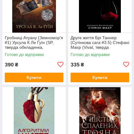
Гробниці Атуану (Земномор'я
Друге життя Брі Таннер
#1) Урсула К Ле Ґуїн (SP,
(Сутінкова сага #3.5) Стефані
тверда обкладинка,
Маєр (Vivat, тверда
суперобкладинка))
обкладинка)
Готово до відправки
Готово до відправки
390
335
₴
₴
Купити
Купити