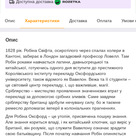
Доступна доставка
Опис
Характеристики
Доставка
Оплата
Умови 
Опис
1828 рік. Робіна Свіфта, осиротілого через спалах холери в
Кантоні, забирає в Лондон загадковий професор Ловелл. Там
Робін роками навчається латини, давньогрецької та
китайської, готуючись одного дня вступити до престижного
Королівського інституту перекладу Оксфордського
університету, також відомого як Вавилон. Вежа та її студенти –
це світовий центр перекладу, і, що важливіше, магії.
Сріблярство – мистецтво проявлення значеннєвих втрат у
перекладі за допомогою срібних зливків. Саме завдяки
сріблярству британці здобули нечувану силу, бо ж таємне
ремесло допомагає імперії в колоніальних прагненнях.
Для Робіна Оксфорд – це утопія, присвячена пошуку знання.
Але знання кориться владі, і як китайський хлопчик, що виріс у
Британії, він розуміє, що служити Вавилону означає зрадити
свою батьківщину. Після початку навчання Робін опиняється