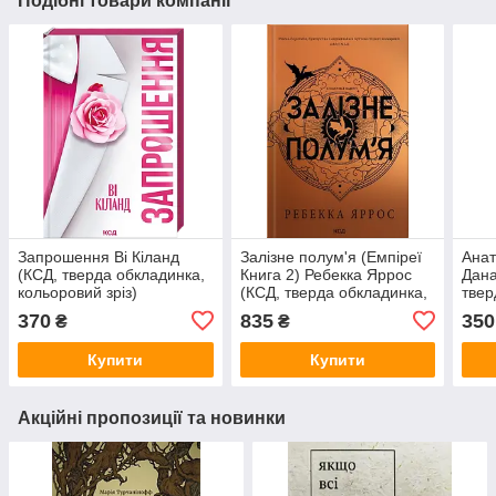
Подібні товари компанії
Запрошення Ві Кіланд
Залізне полум'я (Емпіреї
Анат
(КСД, тверда обкладинка,
Книга 2) Ребекка Яррос
Дан
кольоровий зріз)
(КСД, тверда обкладинка,
твер
чорний зріз)
370
835
350
₴
₴
Купити
Купити
Акційні пропозиції та новинки