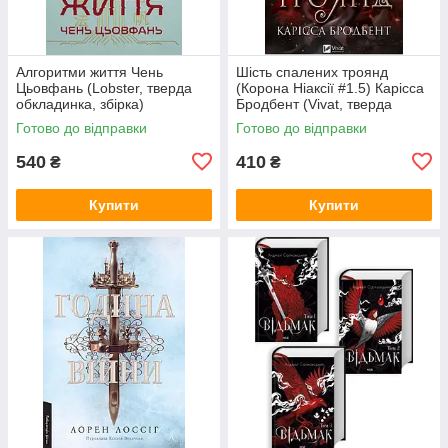
Алгоритми життя Чень
Шість спалених троянд
Цьовфань (Lobster, тверда
(Корона Ніаксії #1.5) Карісса
обкладинка, збірка)
Бродбент (Vivat, тверда
обкладинка, кольоровий зріз,
Готово до відправки
Готово до відправки
суперобкладинка)
540
410
₴
₴
Купити
Купити