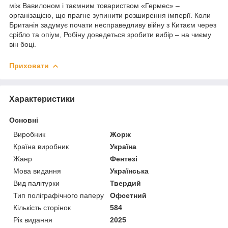
між Вавилоном і таємним товариством «Гермес» –
організацією, що прагне зупинити розширення імперії. Коли
Британія задумує почати несправедливу війну з Китаєм через
срібло та опіум, Робіну доведеться зробити вибір – на чиєму
він боці.
Приховати
Характеристики
Основні
Виробник
Жорж
Країна виробник
Україна
Жанр
Фентезі
Мова видання
Українська
Вид палітурки
Твердий
Тип поліграфічного паперу
Офсетний
Кількість сторінок
584
Рік видання
2025