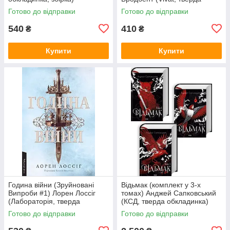
обкладинка, кольоровий зріз,
Готово до відправки
Готово до відправки
суперобкладинка)
540
410
₴
₴
Купити
Купити
Година війни (Зруйновані
Відьмак (комплект у 3-х
Випроби #1) Лорен Лоссіг
томах) Анджей Сапковський
(Лабораторія, тверда
(КСД, тверда обкладинка)
обкладинка)
Готово до відправки
Готово до відправки