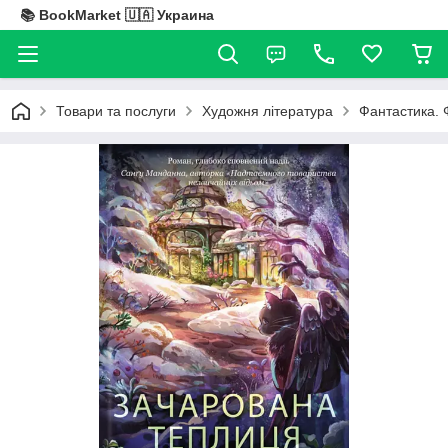
📚 BookMarket 🇺🇦 Украина
Товари та послуги
Художня література
Фантастика. 