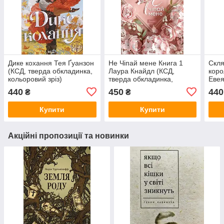
Дике кохання Тея Ґуанзон
Не Чіпай мене Книга 1
Скля
(КСД, тверда обкладинка,
Лаура Кнайдл (КСД,
коро
кольоровий зріз)
тверда обкладинка,
Евея
кольоровий зріз)
обкл
440
450
440
₴
₴
зріз)
Купити
Купити
Акційні пропозиції та новинки