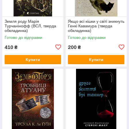
Земля роду Марія
Якщо всі кішки у світі зникнуть
Турчанінофф (ВСЛ, тверда
Генкі Кавамура (тверда
обкладинка)
обкладинка)
Готово до відправки
Готово до відправки
410
200
₴
₴
Купити
Купити