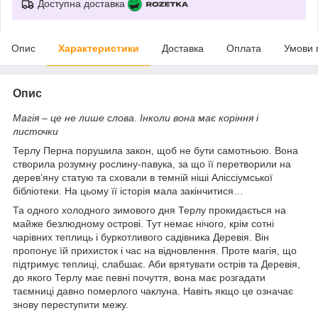
Доступна доставка
Опис
Характеристики
Доставка
Оплата
Умови 
Опис
Магія – це не лише слова. Інколи вона має коріння і
листочки
Терлу Перна порушила закон, щоб не бути самотньою. Вона
створила розумну рослину-павука, за що її перетворили на
дерев’яну статую та сховали в темній ніші Аліссіумської
бібліотеки. На цьому її історія мала закінчитися…
Та одного холодного зимового дня Терлу прокидається на
майже безлюдному острові. Тут немає нічого, крім сотні
чарівних теплиць і буркотливого садівника Деревія. Він
пропонує їй прихисток і час на відновлення. Проте магія, що
підтримує теплиці, слабшає. Аби врятувати острів та Деревія,
до якого Терлу має певні почуття, вона має розгадати
таємниці давно померлого чаклуна. Навіть якщо це означає
знову переступити межу.