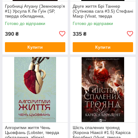
Гробниці Атуану (Земномор'я
Друге життя Брі Таннер
#1) Урсула К Ле Ґуїн (SP,
(Сутінкова сага #3.5) Стефані
тверда обкладинка,
Маєр (Vivat, тверда
суперобкладинка))
обкладинка)
Готово до відправки
Готово до відправки
390
335
₴
₴
Купити
Купити
Алгоритми життя Чень
Шість спалених троянд
Цьовфань (Lobster, тверда
(Корона Ніаксії #1.5) Карісса
обкладинка, збірка)
Бродбент (Vivat, тверда