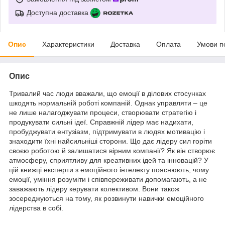
Доступна доставка
Опис
Характеристики
Доставка
Оплата
Умови п
Опис
Тривалий час люди вважали, що емоції в ділових стосунках
шкодять нормальній роботі компаній. Однак управляти – це
не лише налагоджувати процеси, створювати стратегію і
продукувати сильні ідеї. Справжній лідер має надихати,
пробуджувати ентузіазм, підтримувати в людях мотивацію і
знаходити їхні найсильніші сторони. Що дає лідеру сил горіти
своєю роботою й залишатися вірним компанії? Як він створює
атмосферу, сприятливу для креативних ідей та інновацій? У
цій книжці експерти з емоційного інтелекту пояснюють, чому
емоції, уміння розуміти і співпереживати допомагають, а не
заважають лідеру керувати колективом. Вони також
зосереджуються на тому, як розвинути навички емоційного
лідерства в собі.