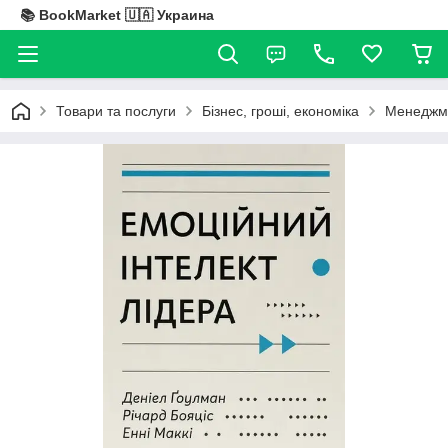
📚 BookMarket 🇺🇦 Украина
Товари та послуги
Бізнес, гроші, економіка
Менеджме