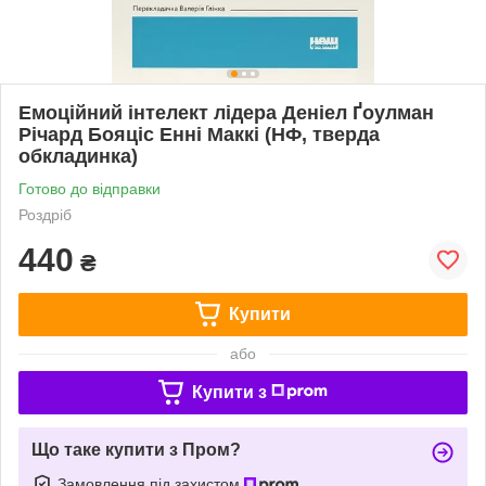
Емоційний інтелект лідера Деніел Ґоулман
Річард Бояціс Енні Маккі (НФ, тверда
обкладинка)
Готово до відправки
Роздріб
440
₴
Купити
або
Купити з
Що таке купити з Пром?
Замовлення під захистом