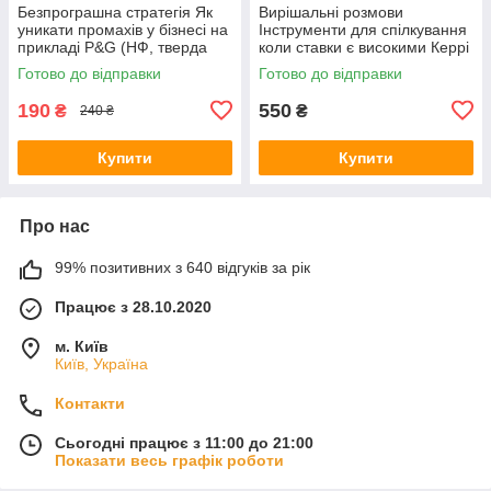
Безпрограшна стратегія Як
Вирішальні розмови
уникати промахів у бізнесі на
Інструменти для спілкування
прикладі P&G (НФ, тверда
коли ставки є високими Керрі
обкладинка) - УЦІНКА: мін.
Паттерсон Джозеф Ґренні
Готово до відправки
Готово до відправки
пошкодження обкладинки
(Vivat, тверда обкладинка)
190
550
₴
₴
240 ₴
Купити
Купити
Про нас
99% позитивних з 640 відгуків за рік
Працює з 28.10.2020
м. Київ
Київ, Україна
Контакти
Сьогодні працює з 11:00 до 21:00
Показати весь графік роботи