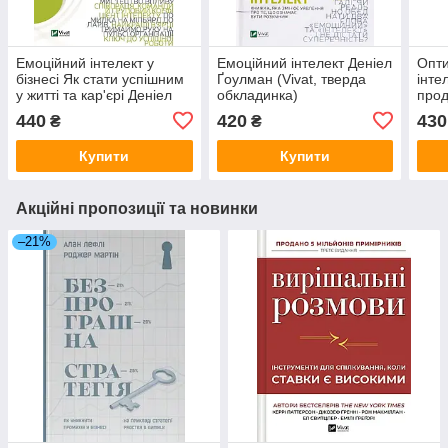
Емоційний інтелект у
Емоційний інтелект Деніел
Опти
бізнесі Як стати успішним
Ґоулман (Vivat, тверда
інте
у житті та кар'єрі Деніел
обкладинка)
прод
Ґоулман (Vivat, тверда
Ґоул
440
420
430
₴
₴
обкладинка)
твер
Купити
Купити
Акційні пропозиції та новинки
–21%