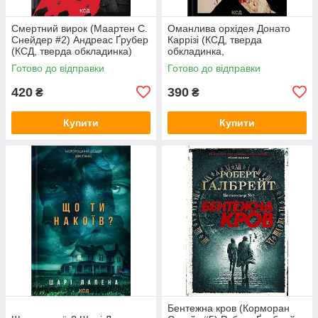
Смертний вирок (Маартен С.
Оманлива орхідея Донато
Снейдер #2) Андреас Ґрубер
Каррізі (КСД, тверда
(КСД, тверда обкладинка)
обкладинка,
суперобкладинка)
Готово до відправки
Готово до відправки
420
390
₴
₴
Купити
Купити
Бентежна кров (Корморан