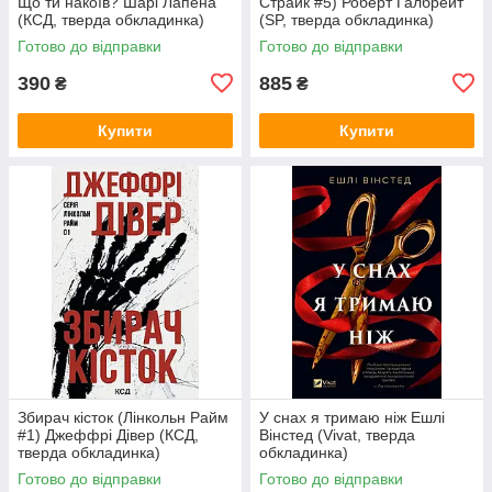
Що ти накоїв? Шарі Лапена
Страйк #5) Роберт Ґалбрейт
(КСД, тверда обкладинка)
(SP, тверда обкладинка)
Готово до відправки
Готово до відправки
390
885
₴
₴
Купити
Купити
Збирач кісток (Лінкольн Райм
У снах я тримаю ніж Ешлі
#1) Джеффрі Дівер (КСД,
Вінстед (Vivat, тверда
тверда обкладинка)
обкладинка)
Готово до відправки
Готово до відправки