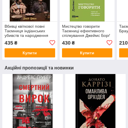
Вбивці квіткової повні
Мистецтво говорити
Таєм
Таємниця індіанських
Таємниці ефективного
Бра
убивств та народження
спілкування Джеймс Борґ
ФБР Девід Ґренн (КМ-
(Фабула, тверда
435
430
210
₴
₴
Букс, тверда обкладинка,
обкладинка)
суперобкладинка)
Купити
Купити
Акційні пропозиції та новинки