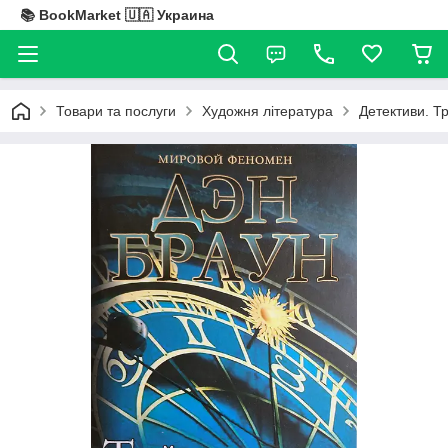
📚 BookMarket 🇺🇦 Украина
Товари та послуги
Художня література
Детективи. Т