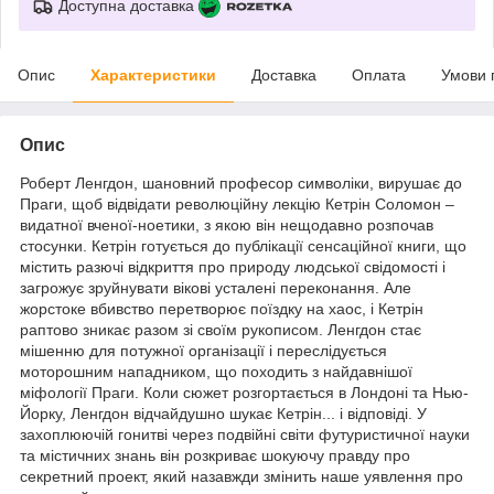
Доступна доставка
Опис
Характеристики
Доставка
Оплата
Умови 
Опис
Роберт Ленгдон, шановний професор символіки, вирушає до
Праги, щоб відвідати революційну лекцію Кетрін Соломон –
видатної вченої-ноетики, з якою він нещодавно розпочав
стосунки. Кетрін готується до публікації сенсаційної книги, що
містить разючі відкриття про природу людської свідомості і
загрожує зруйнувати вікові усталені переконання. Але
жорстоке вбивство перетворює поїздку на хаос, і Кетрін
раптово зникає разом зі своїм рукописом. Ленгдон стає
мішенню для потужної організації і переслідується
моторошним нападником, що походить з найдавнішої
міфології Праги. Коли сюжет розгортається в Лондоні та Нью-
Йорку, Ленгдон відчайдушно шукає Кетрін... і відповіді. У
захоплюючій гонитві через подвійні світи футуристичної науки
та містичних знань він розкриває шокуючу правду про
секретний проект, який назавжди змінить наше уявлення про